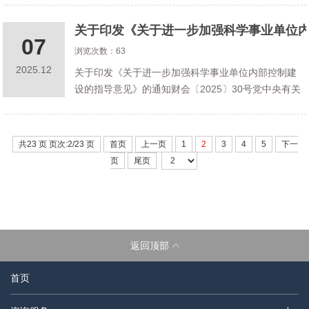
合规指南（征求意见稿）》，现向社会公开征求意
关于印发《关于进一步加强科学事业单位
见。公众可通过以下途径和方式提出意见:
07
浏览次数：63
2025.12
关于印发《关于进一步加强科学事业单位内部控制建
设的指导意见》的通知财会〔2025〕30号党中央有关
部门,国务院有关部委、有关直属机构,最高人民法院、
最高人民检察院,有关人民团体,各省、自治区、直辖
市、计划单列市财政厅(局
共23 页 页次:2/23 页
首页
上一页
1
2
3
4
5
下一
页
尾页
返回顶部
首页