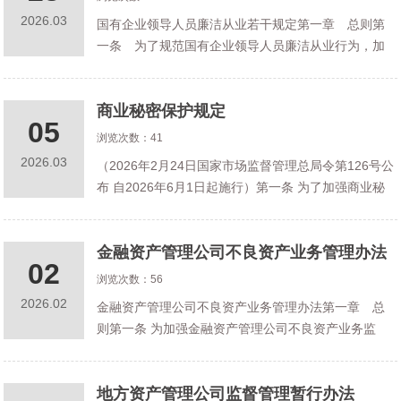
2026.03
国有企业领导人员廉洁从业若干规定第一章 总则第
一条 为了规范国有企业领导人员廉洁从业行为，加
强国有企业党风廉政建设和反腐败工作，根据《中国
共产党廉洁自律准则》、《中国共产党党内监督条
商业秘密保护规定
例》等党内法规和《中华人民共和国监察法
05
浏览次数：41
2026.03
（2026年2月24日国家市场监督管理总局令第126号公
布 自2026年6月1日起施行）第一条 为了加强商业秘
密保护，维护公平竞争的市场秩序，根据《中华人民
共和国反不正当竞争法》（以下简称反不正当竞争
金融资产管理公司不良资产业务管理办法
法），制定本规定。第
02
浏览次数：56
2026.02
金融资产管理公司不良资产业务管理办法第一章 总
则第一条 为加强金融资产管理公司不良资产业务监
管，防范和控制风险，根据《中华人民共和国银行业
监督管理法》等法律法规，制定本办法。第二条 本办
地方资产管理公司监督管理暂行办法
法适用于在中华人民共和国境内依法设