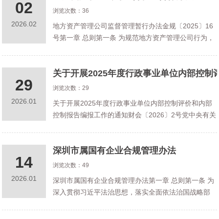
02
浏览次数：36
2026.02
地方资产管理公司监督管理暂行办法金规〔2025〕16
号第一章 总则第一条 为规范地方资产管理公司行为，
加强监督管理，促进地方资产管理公司规范健康发
展，防范化解区域性金融和实体经济风险，根据相关
关于开展2025年度行政事业单位内部控
法律法规，制定本办法。第二条
29
浏览次数：29
2026.01
关于开展2025年度行政事业单位内部控制评价和内部
控制报告编报工作的通知财会〔2026〕2号党中央有关
部门，国务院各部委、各直属机构，全国人大常委会
办公厅，全国政协办公厅，最高人民法院，最高人民
深圳市属国有企业合规管理办法
检察院，各民主党派中央，有
14
浏览次数：49
2026.01
深圳市属国有企业合规管理办法第一章 总则第一条 为
深入贯彻习近平法治思想，落实全面依法治国战略部
署，深化法治国企建设，推动深圳市属国有企业加强
合规管理，切实防控风险，有力保障深化改革与高质