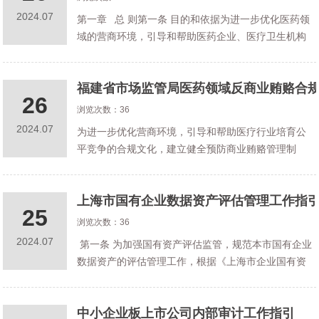
2024.07
第一章 总 则第一条 目的和依据为进一步优化医药领
域的营商环境，引导和帮助医药企业、医疗卫生机构
培育公平竞争的合规文化，建立健全预防商业贿赂的
管理制度，防范商业贿赂法律风险，促进我市医药行
福建省市场监管局医药领域反商业贿赂合
业高质量发展，依据《中华人民共
26
浏览次数：36
2024.07
为进一步优化营商环境，引导和帮助医疗行业培育公
平竞争的合规文化，建立健全预防商业贿赂管理制
度，防范商业贿赂法律风险，促进我省医药行业合规
经营，依据《中华人民共和国反不正当竞争法》(以下
上海市国有企业数据资产评估管理工作指
简称《反不正当竞争法》)《中华人民共
25
浏览次数：36
2024.07
第一条 为加强国有资产评估监管，规范本市国有企业
数据资产的评估管理工作，根据《上海市企业国有资
产评估管理暂行办法》（沪国资委评估〔2019〕366
号）、《市国资委关于转发国务院国资委＜关于优化
中小企业板上市公司内部审计工作指引
中央企业资产评估