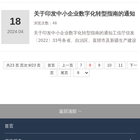
代检察机关法律监督工作的意见》以及市委市政府有
关于印发中小企业数字化转型指南的通知
关文件精神，扎实推进最高人民检察
18
浏览次数：48
2024.04
关于印发中小企业数字化转型指南的通知工信厅信发
〔2022〕33号各省、自治区、直辖市及新疆生产建设
兵团工业和信息化主管部门，有关行业协会：现将
《中小企业数字化转型指南》印发给你们，请结合实
际认真贯彻执行。工业和信息化部办
共23 页 页次:8/23 页
首页
上一页
7
8
9
10
11
下一
页
尾页
返回顶部
首页