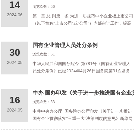
14
浏览次数：56
2024.06
第一章 总 则第一条 为进一步规范中小企业板上市公司
（以下简称“上市公司”或“公司”）内部审计工作，提高
内部审计工作质量，保护投资者合法权益，依据《审
计法》、《审计署关于内部审计工作的规定》等有关
国有企业管理人员处分条例
法律、法规、规章和《深圳
30
浏览次数：51
2024.05
中华人民共和国国务院令 第781号《国有企业管理人
员处分条例》已经2024年4月26日国务院第31次常务
会议通过，现予公布，自2024年9月1日起施行。总
理 李强 2024年5月21日国有企业管理人员处分条
中办 国办印发《关于进一步推进国有企业
例第一章 总
16
浏览次数：33
2024.05
中共中央办公厅 国务院办公厅印发《关于进一步推进
国有企业贯彻落实“三重一大”决策制度的意见》新华网
北京７月１５日电 近日，中共中央办公厅、国务院办
公厅印发了《关于进一步推进国有企业贯彻落实“三重