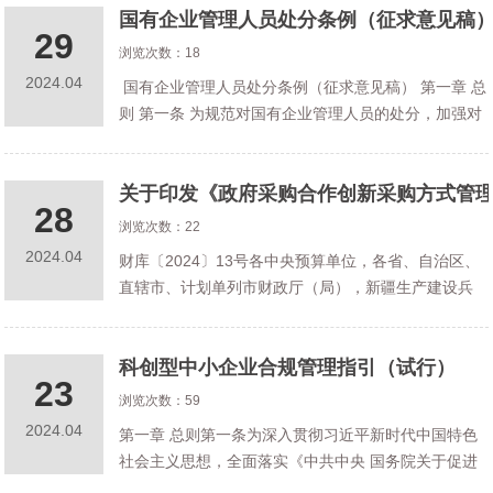
国有企业管理人员处分条例（征求意见稿
一大”决策制度
29
浏览次数：18
2024.04
国有企业管理人员处分条例（征求意见稿） 第一章 总
则 第一条 为规范对国有企业管理人员的处分，加强对
国有企业管理人员的监督，促进国有企业管理人员依
法履职、 秉公用权、廉洁从业、坚持道德操守
关于印发《政府采购合作创新采购方式管
28
浏览次数：22
2024.04
财库〔2024〕13号各中央预算单位，各省、自治区、
直辖市、计划单列市财政厅（局），新疆生产建设兵
团财政局：为贯彻落实《深化政府采购制度改革方
案》，完善政府采购支持科技创新制度，财政部制定
科创型中小企业合规管理指引（试行）
了《政府采购合作创新采购方式管理
23
浏览次数：59
2024.04
第一章 总则第一条为深入贯彻习近平新时代中国特色
社会主义思想，全面落实《中共中央 国务院关于促进
民营经济发展壮大的意见》《中共中央关于加强新时