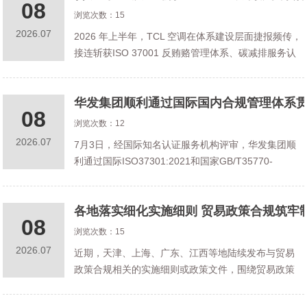
08
浏览次数：15
2026.07
2026 年上半年，TCL 空调在体系建设层面捷报频传，
接连斩获ISO 37001 反贿赂管理体系、碳减排服务认
证、GB/T 50430 工程建设施工企业质量管理体系认
证、ISO 22301 业务连续性管理体系四项重量级
华发集团顺利通过国际国内合规管理体系
08
浏览次数：12
2026.07
7月3日，经国际知名认证服务机构评审，华发集团顺
利通过国际ISO37301:2021和国家GB/T35770-
2022《合规管理体系要求及使用指南》贯标认证年度
审核(以下简称“年审”)，标志着集团合规管理体系持续
各地落实细化实施细则 贸易政策合规筑牢
稳定有效
08
浏览次数：15
2026.07
近期，天津、上海、广东、江西等地陆续发布与贸易
政策合规相关的实施细则或政策文件，围绕贸易政策
合规评估的制度建设正在全国各地展开。这些地方实
践的共同指向，是对国务院办公厅和商务部关于贸易