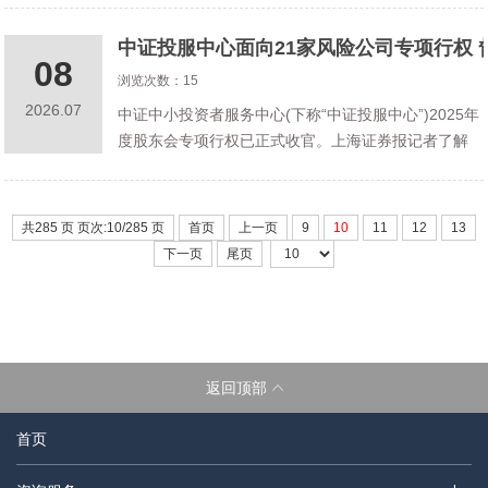
纵深推进的重要举措，更是对国有企业合规管理体系
中证投服中心面向21家风险公司专项行权
建设的系统性升级和刚性要求，新
08
浏览次数：15
2026.07
中证中小投资者服务中心(下称“中证投服中心”)2025年
度股东会专项行权已正式收官。上海证券报记者了解
到，此次专项行权，中证投服中心集中参加了21家因
财务报告虚假记载被出具行政处罚决定书并被实施其
他风险警示的A股上市公司
共285 页 页次:10/285 页
首页
上一页
9
10
11
12
13
下一页
尾页
返回顶部
首页