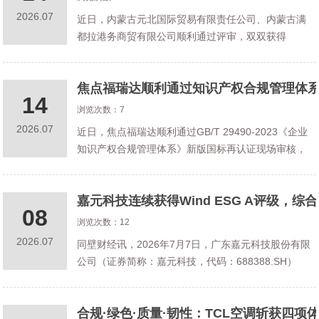
2026.07
近日，内蒙古元北国际贸易有限责任公司、内蒙古满
都拉港务商贸有限公司顺利通过评审，双双获得
ISO37301:2021国际标准与GB/T35770-2022国家标
准合规管理体系双认证证书，这标志着北方国际持续
焦点福瑞达顺利通过知识产权合规管理体
抓实子公司合规管
14
浏览次数：7
2026.07
近日，焦点福瑞达顺利通过GB/T 29490-2023《企业
知识产权合规管理体系》新版国标再认证现场审核，
圆满完成三年一度企业复审，成功实现新旧国标体系
无缝衔接。此次顺利通过审核，印证了公司知识产权
嘉元科技连续获得Wind ESG A评级，综合得
管理的标准化、合规化、
08
浏览次数：12
2026.07
同壁财经讯，2026年7月7日，广东嘉元科技股份有限
公司（证券简称：嘉元科技，代码：688388.SH）
Wind ESG最新评级为A，较上一期维持不变。公司综
合得分为7.78，高于多元化工Ⅲ行业均值6.32分。在多
合规·绿色·质量·韧性：TCL空调斩获四项
元化工