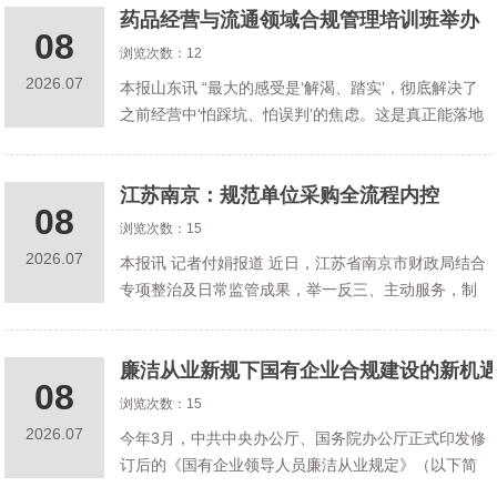
药品经营与流通领域合规管理培训班举办
政策合规工作部署的落地执行，也掀起了
08
浏览次数：12
2026.07
本报山东讯 “最大的感受是‘解渴、踏实’，彻底解决了
之前经营中‘怕踩坑、怕误判’的焦虑。这是真正能落地
指导日常工作的实用培训。”让山东联众医药连锁有限
公司质量管理部门负责人李晓红发出这番感慨的，正
江苏南京：规范单位采购全流程内控
是近日在山东济宁举办的药
08
浏览次数：15
2026.07
本报讯 记者付娟报道 近日，江苏省南京市财政局结合
专项整治及日常监管成果，举一反三、主动服务，制
定了《南京市预算单位采购内部控制标准化建设指
引》，采取“一文一图一表”形式，为全市预算单位完善
廉洁从业新规下国有企业合规建设的新机
内控制度提供参考。
08
浏览次数：15
2026.07
今年3月，中共中央办公厅、国务院办公厅正式印发修
订后的《国有企业领导人员廉洁从业规定》（以下简
称“新规”）。此次修订不仅是全面从严治党向国企领域